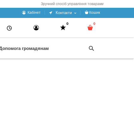
Зручний спосіб управління товарами
Контакти
Кабінет
Кошик
0
0
Допомога громадянам